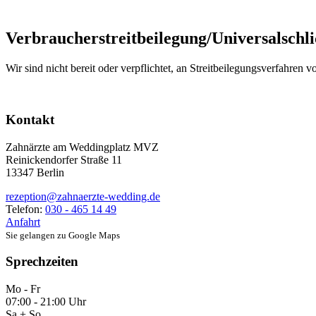
Verbraucher­streit­beilegung/Universal­schli
Wir sind nicht bereit oder verpflichtet, an Streitbeilegungsverfahren 
Kontakt
Zahnärzte am Weddingplatz MVZ
Reinickendorfer Straße 11
13347 Berlin
rezeption@zahnaerzte-wedding.de
Telefon:
030 - 465 14 49
Anfahrt
Sie gelangen zu Google Maps
Sprechzeiten
Mo - Fr
07:00 - 21:00 Uhr
Sa + So